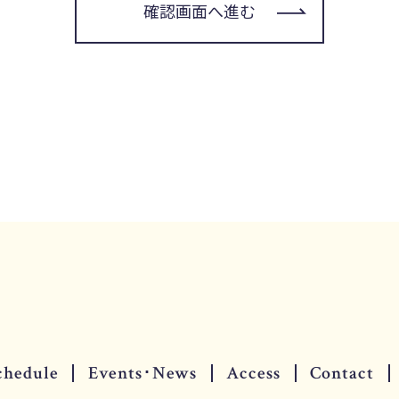
確認画面へ進む
chedule
Events･News
Access
Contact