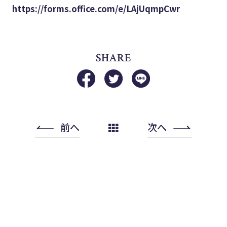
https://forms.office.com/e/LAjUqmpCwr
SHARE
前へ
次へ