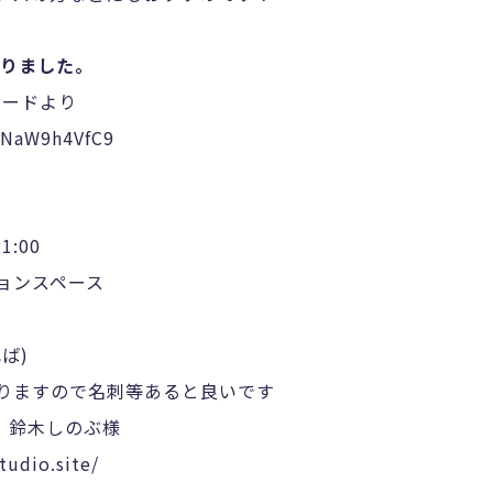
りました。
コードより
zqNaW9h4VfC9
1:00
ョンスペース
ば)
すので名刺等あると良いです
ign 鈴木しのぶ様
tudio.site/